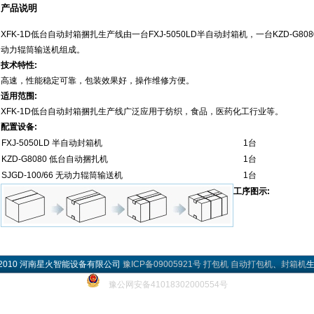
产品说明
XFK-1D低台自动封箱捆扎生产线由一台FXJ-5050LD半自动封箱机，一台KZD-G808
动力辊筒输送机组成。
技术特性:
高速，性能稳定可靠，包装效果好，操作维修方便。
适用范围:
XFK-1D
低台自动封箱捆扎生产线广泛应用于纺织，食品，医药化工行业等。
配置设备:
FXJ-5050LD 半自动封箱机
1台
KZD-G8080 低台自动捆扎机
1台
SJGD-100/66 无动力辊筒输送机
1台
工序图示:
009 - 2010 河南星火智能设备有限公司
豫ICP备09005921号
打包机
自动打包机
、
封箱机
豫公网安备41018302000554号