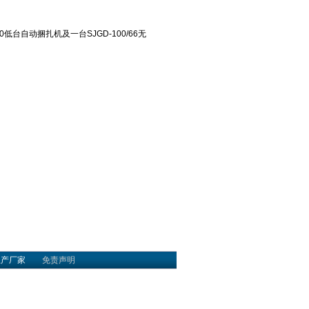
0低台自动捆扎机及一台SJGD-100/66无
生产厂家
免责声明